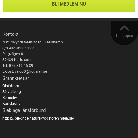
BLI MEDLEM NU
Kontakt
Till toppen
Naturskyddsföreningen i Karlshamn
c/o Åke Johansson
Ringvägen 8
37439 Karlshamn
Tel: 076 815 16 89
E-post: velo50@hotmail.se
Grannkretsar
Olofström
Sölvesborg
Ronneby
Karlskrona
Blekinge länsförbund
https://blekinge.naturskyddsforeningen.se/