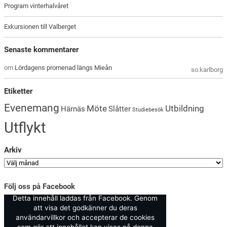
Program vinterhalvåret
Exkursionen till Valberget
Senaste kommentarer
om
Lördagens promenad längs Mieån
so.karlborg
Etiketter
Evenemang
Möte
Utbildning
Härnäs
Slåtter
Studiebesök
Utflykt
Arkiv
Följ oss på Facebook
Detta innehåll laddas från Facebook. Genom
att visa det godkänner du deras
användarvillkor och accepterar de cookies