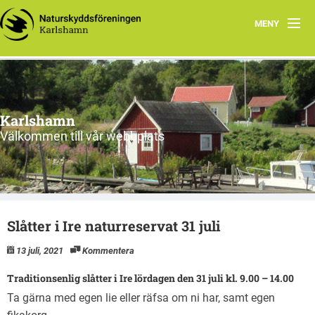
MENY
Hem
Om oss
Karlshamn
Aktiviteter
Välkommen till vår webbplats
Smultronställen
Pristävlingar
Slåtter i Ire naturreservat 31 juli
Vi tycker
13 juli, 2021
Kommentera
Övrigt
Traditionsenlig slåtter i Ire lördagen den 31 juli kl. 9.00 – 14.00
Ta gärna med egen lie eller räfsa om ni har, samt egen