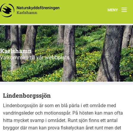
MENY
Hem
Om oss
Karlshamn
Aktiviteter
Välkommen till vår webbplats
Smultronställen
Pristävlingar
Lindenborgssjön
Vi tycker
Lindenborgssjön är som en blå pärla i ett område med
Övrigt
vandringsleder och motionsspår. På hösten kan man ofta
hitta mycket svamp i området. Runt sjön finns ett antal
bryggor där man kan prova fiskelyckan året runt men det