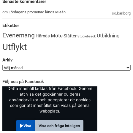
Senaste kommentarer
om
Lördagens promenad längs Mieån
so.karlborg
Etiketter
Evenemang
Möte
Utbildning
Härnäs
Slåtter
Studiebesök
Utflykt
Arkiv
Följ oss på Facebook
Detta innehåll laddas från Facebook. Genom
att visa det godkänner du deras
användarvillkor och accepterar de cookies
som gör att innehållet kan visas på denna
webbplats.
Visa
Visa och fråga inte igen