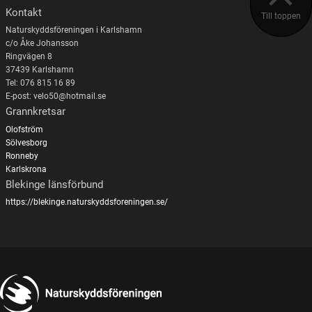
Kontakt
Till toppen
Naturskyddsföreningen i Karlshamn
c/o Åke Johansson
Ringvägen 8
37439 Karlshamn
Tel: 076 815 16 89
E-post: velo50@hotmail.se
Grannkretsar
Olofström
Sölvesborg
Ronneby
Karlskrona
Blekinge länsförbund
https://blekinge.naturskyddsforeningen.se/