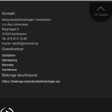
Kontakt
Till toppen
Naturskyddsföreningen i Karlshamn
c/o Åke Johansson
Ringvägen 8
37439 Karlshamn
Tel: 076 815 16 89
E-post: velo50@hotmail.se
Grannkretsar
Olofström
Sölvesborg
Ronneby
Karlskrona
Blekinge länsförbund
https://blekinge.naturskyddsforeningen.se/