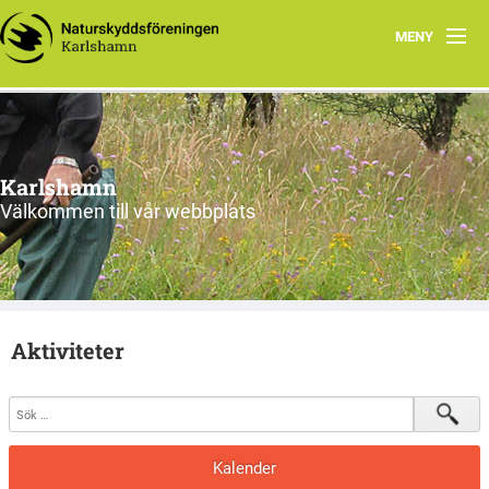
MENY
Hem
Om oss
Karlshamn
Aktiviteter
Välkommen till vår webbplats
Smultronställen
Pristävlingar
Aktiviteter
Vi tycker
Övrigt
Kalender