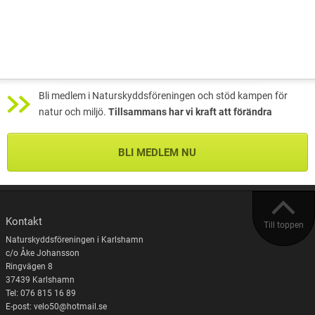
Bli medlem i Naturskyddsföreningen och stöd kampen för
natur och miljö.
Tillsammans har vi kraft att förändra
BLI MEDLEM NU
Kontakt
Till toppen
Naturskyddsföreningen i Karlshamn
c/o Åke Johansson
Ringvägen 8
37439 Karlshamn
Tel: 076 815 16 89
E-post: velo50@hotmail.se