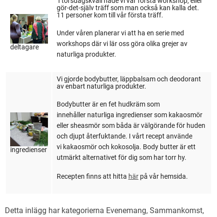
I torsdagskväll hade vi vår första workshop, eller
gör-det-själv träff som man också kan kalla det.
11 personer kom till vår första träff.
Under våren planerar vi att ha en serie med
workshops där vi lär oss göra olika grejer av
deltagare
naturliga produkter.
Vi gjorde bodybutter, läppbalsam och deodorant
av enbart naturliga produkter.
Bodybutter är en fet hudkräm som
innehåller naturliga ingredienser som kakaosmör
eller sheasmör som båda är välgörande för huden
och djupt återfuktande. I vårt recept använde
vi kakaosmör och kokosolja. Body butter är ett
ingredienser
utmärkt alternativet för dig som har torr hy.
Recepten finns att hitta
här
på vår hemsida.
Detta inlägg har kategorierna
Evenemang
,
Sammankomst
,