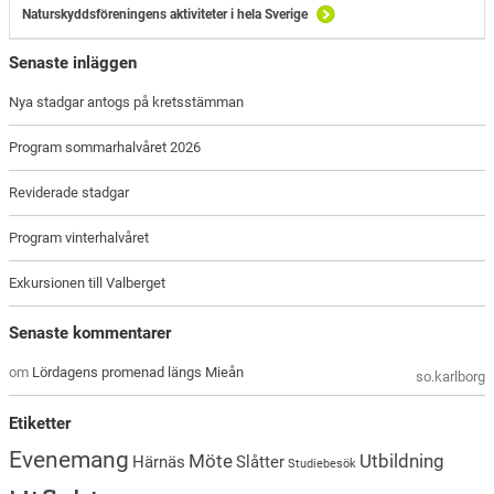
Naturskyddsföreningens aktiviteter i hela Sverige
Senaste inläggen
Nya stadgar antogs på kretsstämman
Program sommarhalvåret 2026
Reviderade stadgar
Program vinterhalvåret
Exkursionen till Valberget
Senaste kommentarer
om
Lördagens promenad längs Mieån
so.karlborg
Etiketter
Evenemang
Möte
Utbildning
Härnäs
Slåtter
Studiebesök