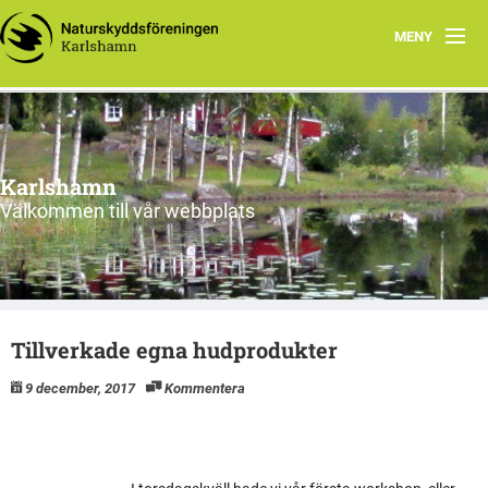
MENY
Hem
Om oss
Karlshamn
Aktiviteter
Välkommen till vår webbplats
Smultronställen
Pristävlingar
Tillverkade egna hudprodukter
Vi tycker
9 december, 2017
Kommentera
Övrigt